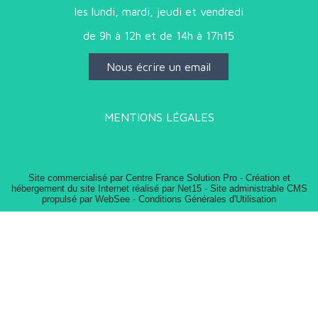
les lundi, mardi, jeudi et vendredi
de 9h à 12h et de 14h à 17h15
Nous écrire un email
MENTIONS LÉGALES
Site commercialisé par Centre France Solution Pro
-
Création et
hébergement du site Internet réalisé par Net15
-
Site administrable CMS
propulsé par WebSee
-
Conditions Générales d'Utilisation