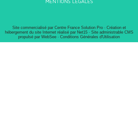
MENTIONS LÉGALES
Site commercialisé par Centre France Solution Pro
-
Création et
hébergement du site Internet réalisé par Net15
-
Site administrable CMS
propulsé par WebSee
-
Conditions Générales d'Utilisation