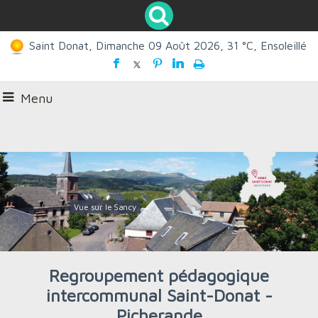
Saint Donat, Dimanche 09 Août 2026, 31 °C, Ensoleillé
Menu
Vue sur le Sancy
Statue du faucheur
Regroupement pédagogique
intercommunal Saint-Donat -
Picherande