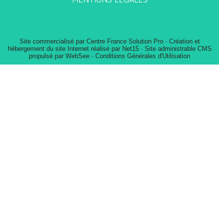
Site commercialisé par Centre France Solution Pro
-
Création et
hébergement du site Internet réalisé par Net15
-
Site administrable CMS
propulsé par WebSee
-
Conditions Générales d'Utilisation