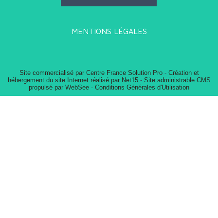
MENTIONS LÉGALES
Site commercialisé par Centre France Solution Pro
-
Création et
hébergement du site Internet réalisé par Net15
-
Site administrable CMS
propulsé par WebSee
-
Conditions Générales d'Utilisation