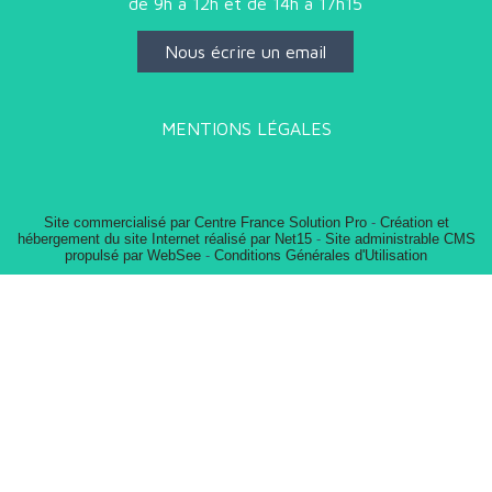
de 9h à 12h et de 14h à 17h15
Nous écrire un email
MENTIONS LÉGALES
Site commercialisé par Centre France Solution Pro
-
Création et
hébergement du site Internet réalisé par Net15
-
Site administrable CMS
propulsé par WebSee
-
Conditions Générales d'Utilisation